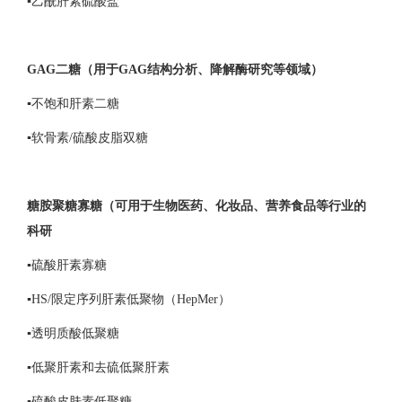
▪乙酰肝素硫酸盐
GAG二糖（用于GAG结构分析、降解酶研究等领域）
▪不饱和肝素二糖
▪软骨素/硫酸皮脂双糖
糖胺聚糖寡糖（可用于生物医药、化妆品、营养食品等行业的
科研
▪硫酸肝素寡糖
▪HS/限定序列肝素低聚物（HepMer）
▪透明质酸低聚糖
▪低聚肝素和去硫低聚肝素
▪硫酸皮肤素低聚糖