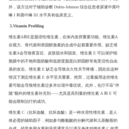
外，该方法对于辅助诊断 Dubin-Johnson 综合征患者尿液中粪卟
啉 I 和粪卟啉 III 水平具有临床意义。
5.Vitamin Profiling
维生素A和E是脂溶性维生素，在体内发挥重要功能。维生素A
在视力、骨代谢和类固醇激素的合成中起着重要作用。缺乏维
生素A会导致夜盲症、皮肤脱水和脱发。维生素 E 可以保护细
胞膜中的不饱和脂肪酸和低密度脂蛋白胆固醇等免受活性自由
基的攻击。维生素 E 缺乏会导致永久性关节疼痛，因此在这种
情况下测定维生素 E 水平至关重要。然而，过量服用这些维生
素可能会导致维生素过多并出现中毒症状。此外，化疗不应“伴
随”额外的维生素补充剂——尤其是高剂量的维生素 A 和 E 可
能会限制治疗的成功。
维生素 C（抗坏血酸、抗坏血酸）是一种水溶性维生素，是人
体必需的辅助因子，例如参与酪氨酸的分解代谢和儿茶酚胺的
合成。经常食用水果和蔬菜通常足以满足身体对维生素 C 的需