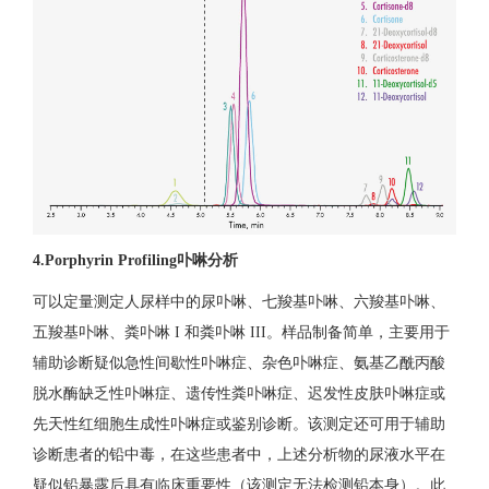
4.Porphyrin Profiling卟啉分析
可以定量测定人尿样中的尿卟啉、七羧基卟啉、六羧基卟啉、
五羧基卟啉、粪卟啉 I 和粪卟啉 III。样品制备简单，主要用于
辅助诊断疑似急性间歇性卟啉症、杂色卟啉症、氨基乙酰丙酸
脱水酶缺乏性卟啉症、遗传性粪卟啉症、迟发性皮肤卟啉症或
先天性红细胞生成性卟啉症或鉴别诊断。该测定还可用于辅助
诊断患者的铅中毒，在这些患者中，上述分析物的尿液水平在
疑似铅暴露后具有临床重要性（该测定无法检测铅本身）。此